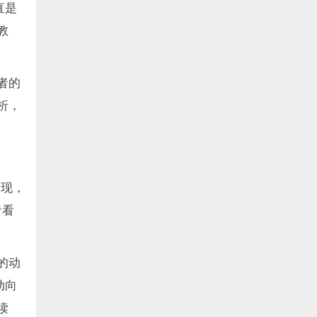
直是
教
者的
析，
发现，
者看
的动
动向
读