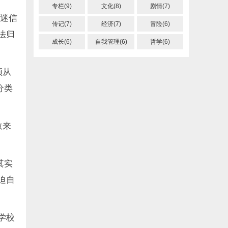
专栏(9)
文化(8)
剧情(7)
、迷信
传记(7)
经济(7)
冒险(6)
法归
成长(6)
自我管理(6)
哲学(6)
须从
分类
数来
其实
迫自
学校