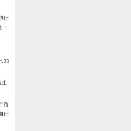
迫行
这一
。
30
发生
个路
自行