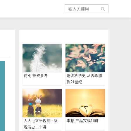
何刚·投资参考
趣讲科学史:从古希腊
到21世纪
人大毛立平教授：纵
李想·产品实战16讲
观清史二十讲