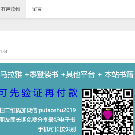
有声读物
留言
184