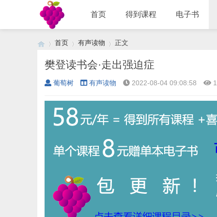
首页
得到课程
电子书
首页
有声读物
正文
樊登读书会·走出强迫症
葡萄树
有声读物
2022-08-04 09:08:58
1
›
›
›