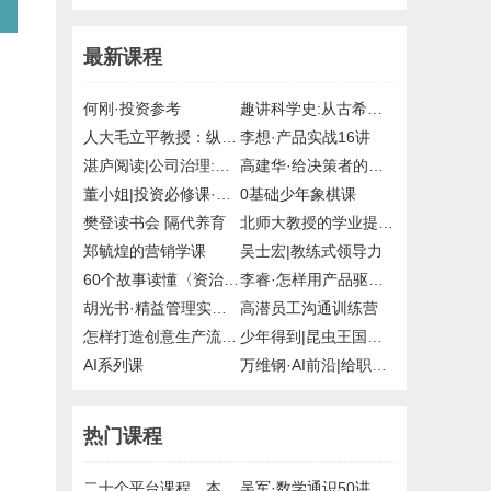
最新课程
何刚·投资参考
趣讲科学史:从古希腊到21世纪
人大毛立平教授：纵观清史二十讲
李想·产品实战16讲
湛庐阅读|公司治理:掌控与激励的艺术
高建华·给决策者的战略课
董小姐|投资必修课·读懂国家政策12讲
0基础少年象棋课
樊登读书会 隔代养育
北师大教授的学业提升课
郑毓煌的营销学课
吴士宏|教练式领导力
60个故事读懂〈资治通鉴〉
李睿·怎样用产品驱动增长
胡光书·精益管理实战课
高潜员工沟通训练营
怎样打造创意生产流水线
少年得到|昆虫王国的科学课
AI系列课
万维钢·AI前沿|给职场人的AI写作课
热门课程
二十个平台课程，本站课程目录节选
吴军·数学通识50讲，mp3，得到，付费课程，百度网盘，有声资源