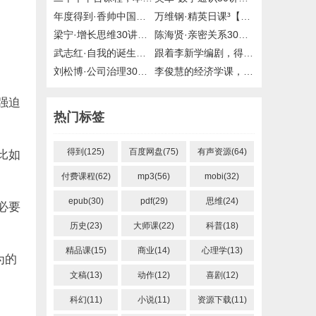
年度得到·香帅中国财富报告25讲，2019到2020年，百度网盘
万维钢·精英日课³【完结】，精英日课1/2【完结】，mp3，得到，付费课程，百度网盘，有声资源
梁宁·增长思维30讲【完结】，mp3，得到，付费课程，百度网盘，有声资源
陈海贤·亲密关系30讲，mp3，得到，大师课
武志红·自我的诞生，得到，大师课，百度网盘
跟着李新学编剧，得到，百度网盘
刘松博·公司治理30讲【完结】，mp3，得到，喜马拉雅，付费课程，有声资源
李俊慧的经济学课，喜马拉雅，百度网盘
强迫
热门标签
比如
得到(125)
百度网盘(75)
有声资源(64)
付费课程(62)
mp3(56)
mobi(32)
epub(30)
pdf(29)
思维(24)
必要
历史(23)
大师课(22)
科普(18)
精品课(15)
商业(14)
心理学(13)
为的
文稿(13)
动作(12)
喜剧(12)
科幻(11)
小说(11)
资源下载(11)