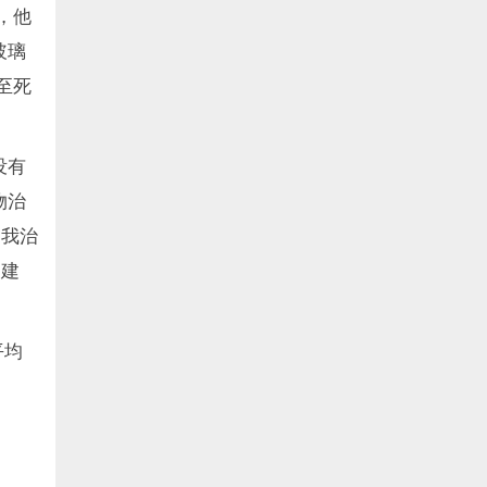
，他
玻璃
至死
没有
物治
自我治
的建
平均