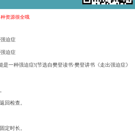
。各种资源很全哦
识强迫症
识强迫症
能是一种强迫症!(节选自
樊登读书
·樊登讲书《
走出强迫症
》
。
须返回检查。
够固定时长。