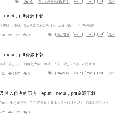
为什么
关于因果关系的新科学
epub
mobi
pdf
资源
，mobi，pdf资源下载
贝拉 出版社: 北京联合出版公司译者: 王臻 出版年: 2019-4页数:...
能力陷阱
epub
mobi
pdf
资源
-08
2357
0
，mobi，pdf资源下载
出版社: 理想国 | 广西师范大学出版社出品方: 理想国译者: 刘旸 出版...
病毒星球
epub
mobi
pdf
资源
-02
2767
0
及其入侵者的历史，epub，mobi，pdf资源下载
Richar Hall) 出版社: 后浪·汗青堂丨天津人民出版社出品方: 后浪副标题:&nb...
-02
2332
0