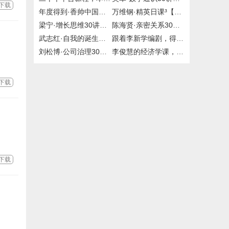
下载
年度得到·香帅中国财富报告25讲，2019到2020年，百度网盘
万维钢·精英日课³【完结】，精英日课1/2【完结】，mp3，得到，付费课程，百度网盘，有声资源
梁宁·增长思维30讲【完结】，mp3，得到，付费课程，百度网盘，有声资源
陈海贤·亲密关系30讲，mp3，得到，大师课
武志红·自我的诞生，得到，大师课，百度网盘
跟着李新学编剧，得到，百度网盘
刘松博·公司治理30讲【完结】，mp3，得到，喜马拉雅，付费课程，有声资源
李俊慧的经济学课，喜马拉雅，百度网盘
下载
下载