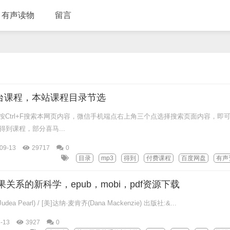
有声读物
留言
台课程，本站课程目录节选
Ctrl+F搜索本网页内容，微信手机端点右上角三个点选择搜索页面内容，即
到课程，部分喜马...
09-13
29717
0
目录
mp3
得到
付费课程
百度网盘
有声
关系的新科学，epub，mobi，pdf资源下载
ea Pearl) / [美]达纳·麦肯齐(Dana Mackenzie) 出版社:&...
-13
3927
0