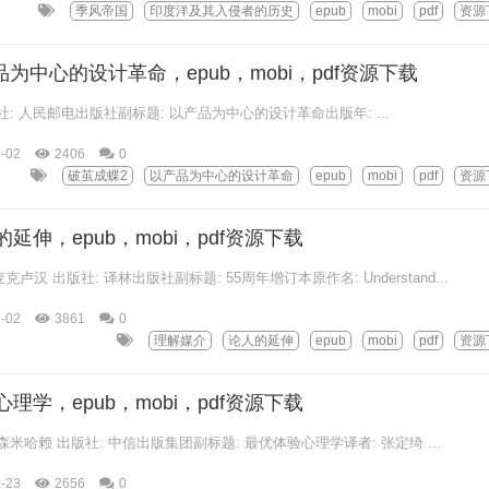
季风帝国
印度洋及其入侵者的历史
epub
mobi
pdf
资源
品为中心的设计革命，epub，mobi，pdf资源下载
出版社: 人民邮电出版社副标题: 以产品为中心的设计革命出版年: ...
-02
2406
0
破茧成蝶2
以产品为中心的设计革命
epub
mobi
pdf
资源
伸，epub，mobi，pdf资源下载
克卢汉 出版社: 译林出版社副标题: 55周年增订本原作名: Understand...
-02
3861
0
理解媒介
论人的延伸
epub
mobi
pdf
资源
学，epub，mobi，pdf资源下载
克森米哈赖 出版社: 中信出版集团副标题: 最优体验心理学译者: 张定绮 ...
-23
2656
0