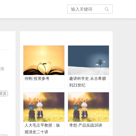
可搜
何刚·投资参考
趣讲科学史:从古希腊
到21世纪
资源
人大毛立平教授：纵
李想·产品实战16讲
观清史二十讲