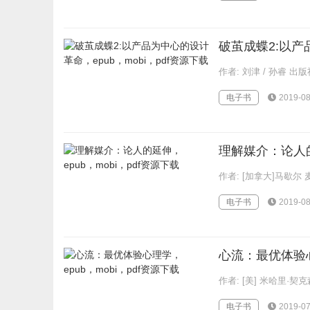
破茧成蝶2:以产
作者: 刘津 / 孙睿 
电子书
2019-08
理解媒介：论人的延
作者: [加拿大]马歇尔 麦
电子书
2019-08
心流：最优体验心理
作者: [美] 米哈里·契
电子书
2019-07