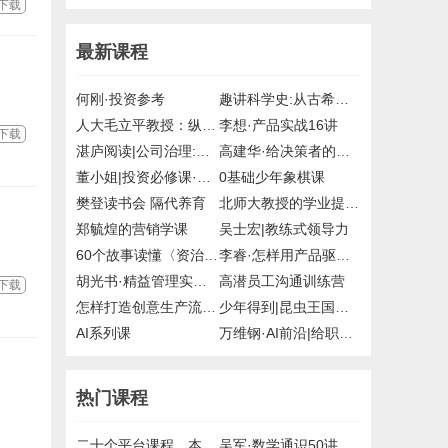
下载
最新课程
何刚·投资参考
趣讲科学史:从古希腊到21世纪
人大毛立平教授：纵观清史二十讲
李想·产品实战16讲
下载
湛庐阅读|公司治理:掌控与激励的艺术
高建华·给决策者的战略课
董小姐|投资必修课·读懂国家政策12讲
0基础少年象棋课
樊登读书会 隔代养育
北师大教授的学业提升课
郑毓煌的营销学课
吴士宏|教练式领导力
60个故事读懂〈资治通鉴〉
李睿·怎样用产品驱动增长
胡光书·精益管理实战课
高潜员工沟通训练营
下载
怎样打造创意生产流水线
少年得到|昆虫王国的科学课
AI系列课
万维钢·AI前沿|给职场人的AI写作课
热门课程
二十个平台课程，本站课程目录节选
吴军·数学通识50讲，mp3，得到，付费课程，百度网盘，有声资源