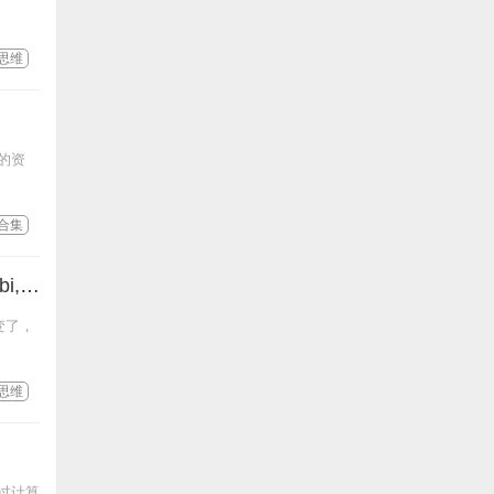
思维
要的资
合集
《反本能》《深度思维》《个体赋能》（套装共3册）新书推荐epub，mobi,pdf格式，资源分享
变了，
思维
过计算