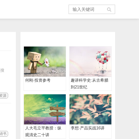
可搜
何刚·投资参考
趣讲科学史:从古希腊
到21世纪
资源
人大毛立平教授：纵
李想·产品实战16讲
销书
观清史二十讲