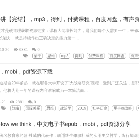
30讲【完结】，mp3，得到，付费课程，百度网盘，有声
发展才是硬道理获取资源链接：课程大纲增长能力，是我们每个人需要一生，来修
增长能力，就是持续作出正确决定的能力第一...
10-26
6381
0
梁宁
思维
mp3
得到
付费课程
百度网盘
有声
，mobi，pdf资源下载
迪斯自20年前起，就在耶鲁大学开设了“大战略研究”课程，受到广泛关注，是
。他将为期一年的课程内容浓缩成为一本简洁而...
-21
2881
0
战略
国际关系
思维
政治学
2019
社科历史
军事or战略
 we think，中文电子书epub，mobi，pdf资源分享
著名教育家约翰·杜威的代表作，胡适终生佩服杜威的实用主义哲学，陶行知深