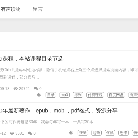
有声读物
留言
台课程，本站课程目录节选
Ctrl+F搜索本网页内容，微信手机端点右上角三个点选择搜索页面内容，即
到课程，部分喜马...
09-13
29721
0
目录
mp3
得到
付费课程
百度网盘
有声
0年最新著作，epub，mobi，pdf格式，资源分享
· ·“这套书的写作跨度是30年，我会每年写一本，一共写30本...
变量
趋势
何帆
思维
畅
-12
3681
0