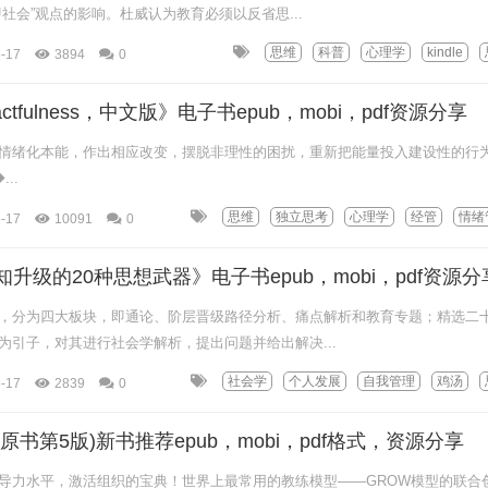
社会”观点的影响。杜威认为教育必须以反省思...
思维
科普
心理学
kindle
-17
3894
0
tfulness，中文版》电子书epub，mobi，pdf资源分享
情绪化本能，作出相应改变，摆脱非理性的困扰，重新把能量投入建设性的行为
◆...
思维
独立思考
心理学
经管
情绪
-17
10091
0
升级的20种思想武器》电子书epub，mobi，pdf资源分
，分为四大板块，即通论、阶层晋级路径分析、痛点解析和教育专题；精选二
为引子，对其进行社会学解析，提出问题并给出解决...
社会学
个人发展
自我管理
鸡汤
-17
2839
0
原书第5版)新书推荐epub，mobi，pdf格式，资源分享
导力水平，激活组织的宝典！世界上最常用的教练模型——GROW模型的联合