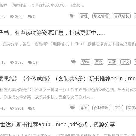
本。你的收获，会是你投入的800%。《高绩...
管理
绩效管理
自我成长
-27
3029
0
子书、有声读物等资源汇总，持续更新中…..
2019 ,免费分享，备注：葡萄树2（电脑端可用 Ctrl+F 按键在该页面下搜索您需
.
思维
历史
名著
小说
-15
3986
18
相传的职场跃迁书！所著文章皆是一线工作实践与理论的经验总结。当今时代
。你能成长得多高，成长得多快，完全取决于你对人...
思维
自我管理
得到
深度
-15
3981
0
达》新书推荐epub，mobi,pdf格式，资源分享
心智建模和人工智能之间的区别。现在我明白两者截然不同，并把精力专注于通