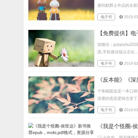
惠特默爵士作品的全新版
电子书
2019-03
【免费提供】电
加微信：putaoshu
源,手机微信端点击右..
电子书
2019-03
个体赋能这是一本口碑
逆袭的底层逻辑也变了
电子书
2019-03
《我是个怪圈-侯世
"三十年前，我不懂得