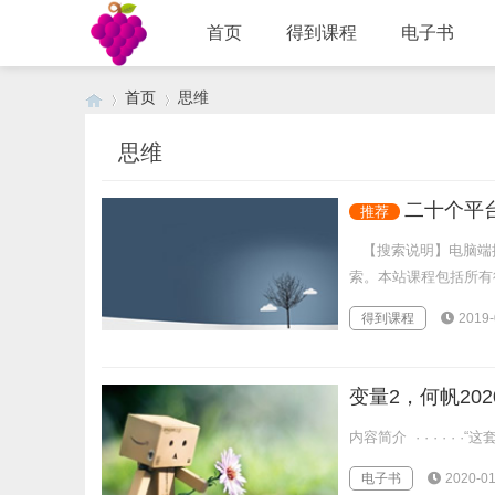
首页
得到课程
电子书
首页
思维
思维
›
›
二十个平
推荐
【搜索说明】电脑端按
索。本站课程包括所有得
得到课程
2019-
变量2，何帆202
内容简介 · · · · 
电子书
2020-01