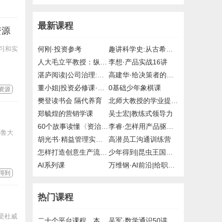
最新课程
资源
习和实
何刚·投资参考
趣讲科学史:从古希腊到21世纪
人大毛立平教授：纵观清史二十讲
李想·产品实战16讲
湛庐阅读|公司治理:掌控与激励的艺术
高建华·给决策者的战略课
董小姐|投资必修课·读懂国家政策12讲
0基础少年象棋课
资源
樊登读书会 隔代养育
北师大教授的学业提升课
郑毓煌的营销学课
吴士宏|教练式领导力
60个故事读懂〈资治通鉴〉
李睿·怎样用产品驱动增长
耶鲁大
胡光书·精益管理实战课
高潜员工沟通训练营
怎样打造创意生产流水线
少年得到|昆虫王国的科学课
AI系列课
万维钢·AI前沿|给职场人的AI写作课
得到
热门课程
受杜威
二十个平台课程，本站课程目录节选
吴军·数学通识50讲，mp3，得到，付费课程，百度网盘，有声资源